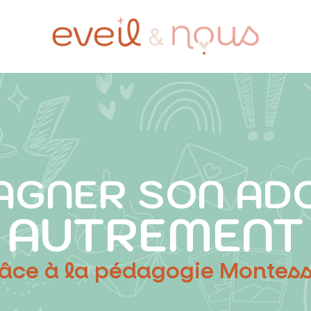
GNER SON AD
AUTREMENT
âce à la pédagogie Montess