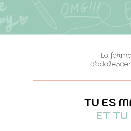
La form
d’adolescen
TU ES M
ET TU