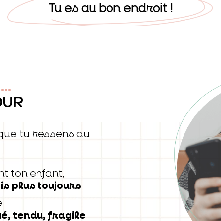
Tu es au bon endroit !
..
DUR
e que tu ressens au
t ton enfant,
is plus toujours
e
é, tendu, fragile