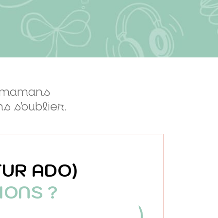
s mamans
s s’oublier.
TUR ADO)
IONS ?