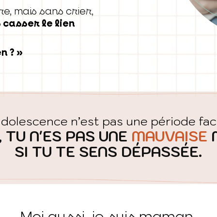
e, mais sans crier,
 casser le lien
n ? »
adolescence n’est pas une période faci
, TU N'ES PAS UNE
MAUVAISE
SI TU TE SENS DÉPASSÉE.
Moi aussi, je suis maman.