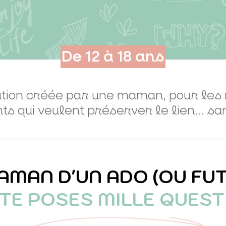
De 12 à 18 ans
ation créée par une maman, pour le
ts qui veulent préserver le lien… san
AMAN D'UN ADO (OU FU
 TE POSES MILLE QUEST