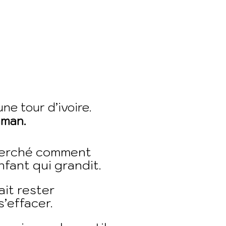
ne tour d’ivoire.
aman.
herché comment
ant qui grandit.
it rester
s’effacer.