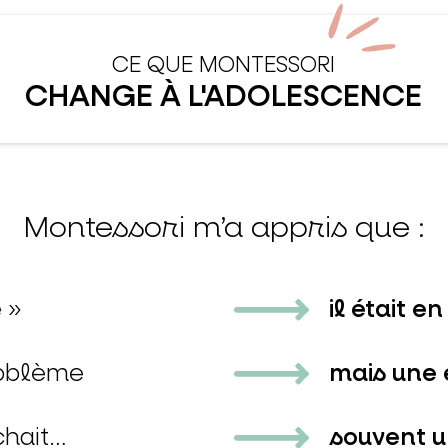
CE QUE MONTESSORI
CHANGE À L'ADOLESCENCE
Montessori m’a appris que :
 »
il était e
problème
mais une 
chait…
souvent 