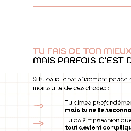
TU FAIS DE TON MIEUX.
MAIS PARFOIS C'EST 
Si tu es ici, c’est sûrement parc
moins une de ces choses :
Tu aimes profondémen
mais tu ne le reconna
Tu as l’impression qu
tout devient compliqu