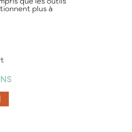
pris que les outils
tionnent plus à
rt
ENS
N