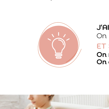
J'A
On 
ET
On 
On 