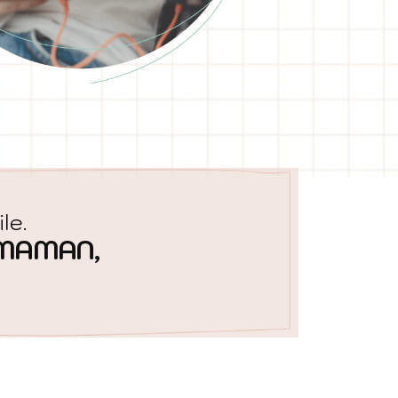
le.
MAMAN,