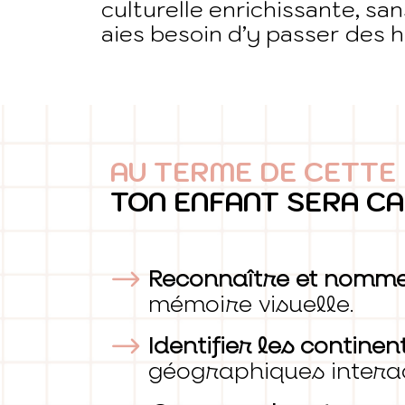
culturelle enrichissante, sa
aies besoin d’y passer des h
AU TERME DE CETTE
TON ENFANT SERA CA
Reconnaître et nommer
mémoire visuelle.
Identifier les contine
géographiques interac