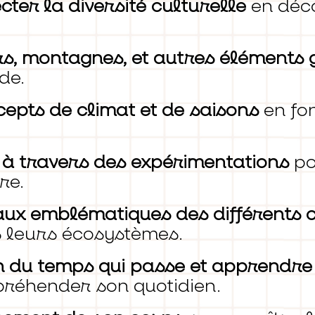
ter la diversité culturelle
en déco
ers, montagnes, et autres élément
de.
epts de climat et de saisons
en fon
 à travers des expérimentations
po
re.
aux emblématiques des différents c
 leurs écosystèmes.
 du temps qui passe et apprendre 
réhender son quotidien.