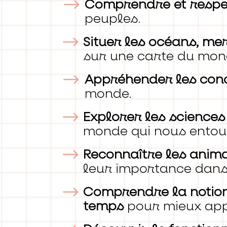
Comprendre et respec
peuples.
Situer les océans, m
sur une carte du mon
Appréhender les conc
monde.
Explorer les sciences
monde qui nous entou
Reconnaître les anim
leur importance dans
Comprendre la notion
temps
pour mieux app